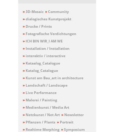
»
3D-Mosaic
»
Community
»
dialogisches Kunstprojekt
»
Drucke / Prints
»
Fotografische Verdichtungen
»
ICH BIN WIR_I AM WE
»
Installation / Installation
»
interaktiv / interactive
»
Kataalog_Catalogue
»
Katalog_Catalogue
»
Kunst am Bau_art in architecture
»
Landschaft / Landscape
»
Live Performance
»
Malerei / Painting
»
Medienkunst / Media Art
»
Netzkunst / Net Art
»
Newsletter
»
Pflanzen / Plants
»
Portrait
»
Realtime Morphing
»
Symposium