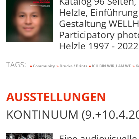
Katalog 96 Seiten
Helzle, Einführung
Gestaltung WELLH
Participatory phot
Helzle 1997 - 2022
TAGS:
»
Community
»
Drucke / Prints
»
ICH BIN WIR_I AM WE
»
Ka
AUSSTELLUNGEN
KONTINUUM (9.+10.4.2
Eine audiovisuelle