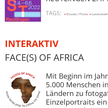
TAGS:
»
Drucke / Prints
»
Landschaft
INTERAKTIV
FACE(S) OF AFRICA
Mit Beginn im Jah
5.000 Menschen in
Ländern zu fotoga
Einzelpor­traits e