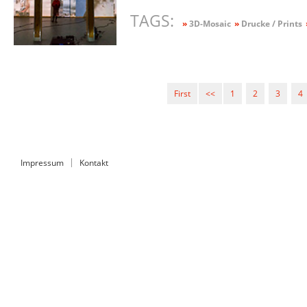
TAGS:
»
3D-Mosaic
»
Drucke / Prints
First
<<
1
2
3
4
Impressum
Kontakt